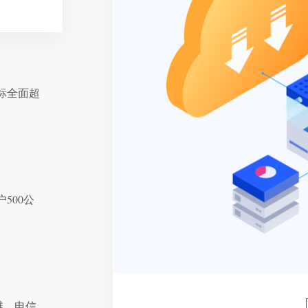
标全面超
500公
维，电信